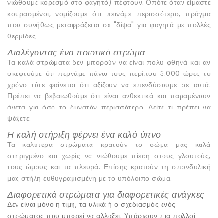
νιώθουμε κορεσμό στο φαγητό) πέφτουν. Οπότε όταν είμαστε
κουρασμένοι, νομίζουμε ότι πεινάμε περισσότερο, πράγμα
που συνήθως μεταφράζεται σε "δίψα" για φαγητά με πολλές
θερμίδες.
Διαλέγοντας ένα ποιοτικό στρώμα
Τα καλά στρώματα δεν μπορούν να είναι πολυ φθηνά και αν
σκεφτούμε ότι περνάμε πάνω τους περίπου 3.000 ώρες το
χρόνο τότε φαίνεται ότι αξίζουν να επενδύσουμε σε αυτά.
Πρέπει να βεβαιωθούμε ότι είναι ανθεκτικά και παραμένουν
άνετα για όσο το δυνατόν περισσότερο. Δείτε τι πρέπει να
ψάξετε:
Η καλή στήριξη φέρνει ένα καλό ύπνο
Τα καλύτερα στρώματα κρατούν το σώμα μας καλά
στηριγμένο και χωρίς να νιώθουμε πίεση στους γλουτούς,
τους ώμους και τα πλευρά. Επίσης κρατούν τη σπονδυλική
μας στήλη ευθυγραμισμένη με το υπόλοιπο σώμα.
Διαφορετικά στρώματα για διαφορετικές ανάγκες
Δεν είναι μόνο η τιμή, τα υλικά ή ο σχεδιασμός ενός
στρώματος που μπορεί να αλλαξει. Υπάρχουν πια πολλοί